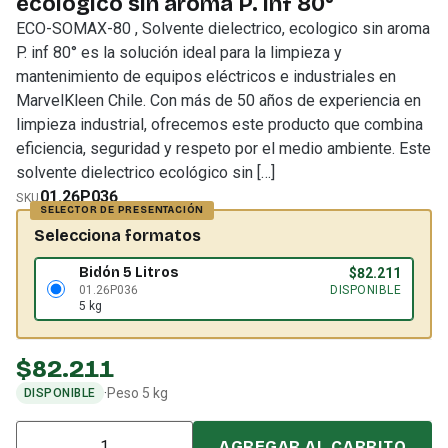
ecologico sin aroma P. inf 80°
ECO-SOMAX-80 , Solvente dielectrico, ecologico sin aroma
P. inf 80° es la solución ideal para la limpieza y
mantenimiento de equipos eléctricos e industriales en
MarvelKleen Chile. Con más de 50 años de experiencia en
limpieza industrial, ofrecemos este producto que combina
eficiencia, seguridad y respeto por el medio ambiente. Este
solvente dielectrico ecológico sin […]
01.26P036
SKU
Selecciona formatos
Bidón 5 Litros
$
82.211
01.26P036
DISPONIBLE
5 kg
$
82.211
·
Peso 5 kg
DISPONIBLE
Cantidad
AGREGAR AL CARRITO