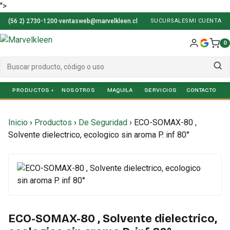
">
(56 2) 2730-1200
·
ventasweb@marvelkleen.cl
SUCURSALES
MI CUENTA
0
PRODUCTOS
NOSOTROS
SERVICIOS
Inicio
›
Productos
›
De Seguridad
›
ECO-SOMAX-80 ,
Solvente dielectrico, ecologico sin aroma P. inf 80°
ECO-SOMAX-80 , Solvente dielectrico,