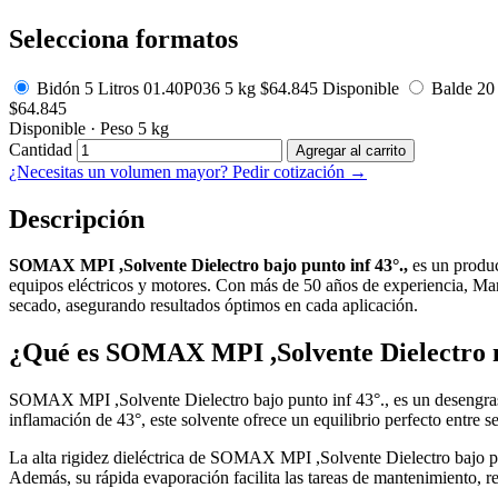
Selecciona formatos
Bidón 5 Litros
01.40P036
5 kg
$
64.845
Disponible
Balde 20 
$
64.845
Disponible
·
Peso 5 kg
Cantidad
Agregar al carrito
¿Necesitas un volumen mayor? Pedir cotización →
Descripción
SOMAX MPI ,Solvente Dielectro bajo punto inf 43°.,
es un produc
equipos eléctricos y motores. Con más de 50 años de experiencia, Marve
secado, asegurando resultados óptimos en cada aplicación.
¿Qué es SOMAX MPI ,Solvente Dielectro me
SOMAX MPI ,Solvente Dielectro bajo punto inf 43°., es un desengrasan
inflamación de 43°, este solvente ofrece un equilibrio perfecto entre 
La alta rigidez dieléctrica de SOMAX MPI ,Solvente Dielectro bajo pun
Además, su rápida evaporación facilita las tareas de mantenimiento, r