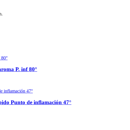
n.
aroma P. inf 80°
pido Punto de inflamación 47°