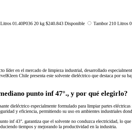
Litros
01.40P036
20 kg
$
240.843
Disponible
Tambor 210 Litros
0
to líder en el mercado de limpieza industrial, desarrollado especialmen
lKleen Chile presenta este solvente dieléctrico que destaca por su baja
diano punto inf 47°., y por qué elegirlo?
te dieléctrico especialmente formulado para limpiar partes eléctricas
seguridad y eficiencia, permitiendo su uso en ambientes industriales do
to inf 43°. garantiza que el solvente no conduzca electricidad, lo que 
educiendo tiempos y mejorando la productividad en la industria.