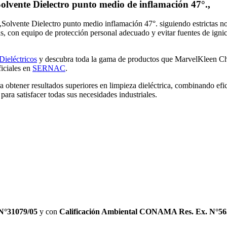
vente Dielectro punto medio de inflamación 47°.,
lvente Dielectro punto medio inflamación 47°. siguiendo estrictas no
as, con equipo de protección personal adecuado y evitar fuentes de igni
Dieléctricos
y descubra toda la gama de productos que MarvelKleen Chil
ficiales en
SERNAC
.
btener resultados superiores en limpieza dieléctrica, combinando efic
ara satisfacer todas sus necesidades industriales.
N°31079/05
y con
Calificación Ambiental CONAMA Res. Ex. N°56