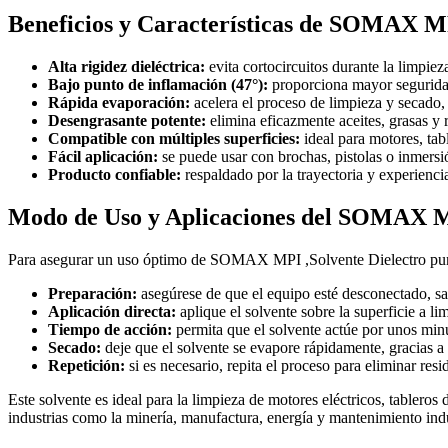
Beneficios y Características de SOMAX MPI
Alta rigidez dieléctrica:
evita cortocircuitos durante la limpie
Bajo punto de inflamación (47°):
proporciona mayor segurida
Rápida evaporación:
acelera el proceso de limpieza y secado,
Desengrasante potente:
elimina eficazmente aceites, grasas y 
Compatible con múltiples superficies:
ideal para motores, tabl
Fácil aplicación:
se puede usar con brochas, pistolas o inmersi
Producto confiable:
respaldado por la trayectoria y experienci
Modo de Uso y Aplicaciones del SOMAX MPI
Para asegurar un uso óptimo de SOMAX MPI ,Solvente Dielectro punt
Preparación:
asegúrese de que el equipo esté desconectado, sa
Aplicación directa:
aplique el solvente sobre la superficie a l
Tiempo de acción:
permita que el solvente actúe por unos minu
Secado:
deje que el solvente se evapore rápidamente, gracias a 
Repetición:
si es necesario, repita el proceso para eliminar resi
Este solvente es ideal para la limpieza de motores eléctricos, tablero
industrias como la minería, manufactura, energía y mantenimiento indu