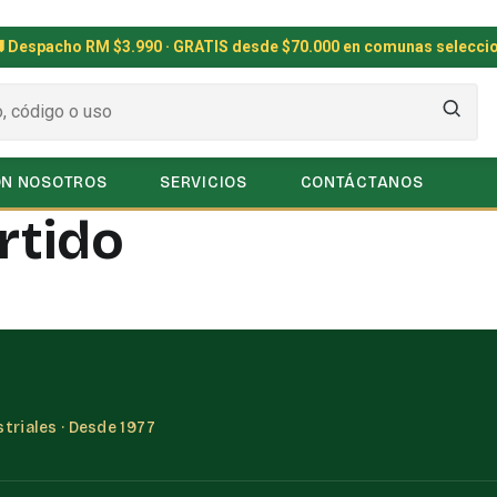
 Despacho RM $3.990 · GRATIS desde $70.000 en comunas selecci
ON NOSOTROS
SERVICIOS
CONTÁCTANOS
rtido
triales · Desde 1977