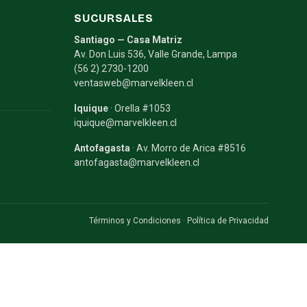
SUCURSALES
Santiago — Casa Matriz
Av. Don Luis 536, Valle Grande, Lampa
(56 2) 2730-1200
ventasweb@marvelkleen.cl
Iquique
· Orella #1053
iquique@marvelkleen.cl
Antofagasta
· Av. Morro de Arica #8516
antofagasta@marvelkleen.cl
Términos y Condiciones
·
Política de Privacidad