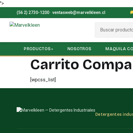
">
(56 2) 2730-1200
·
ventasweb@marvelkleen.cl

PRODUCTOS
NOSOTROS
MAQUILA C
Carrito Compa
[wpcss_list]
Detergentes indus