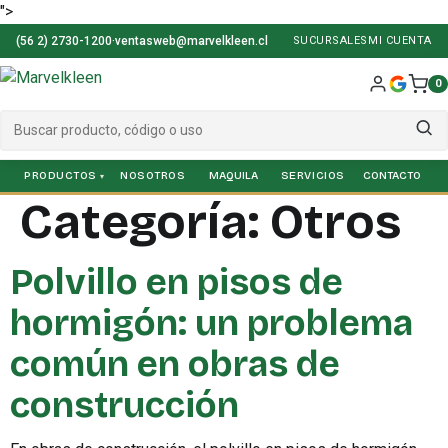
">
(56 2) 2730-1200
·
ventasweb@marvelkleen.cl
SUCURSALES
MI CUENTA
0
PRODUCTOS
NOSOTROS
SERVICIOS
Categoría:
Otros
Polvillo en pisos de
hormigón: un problema
común en obras de
construcción