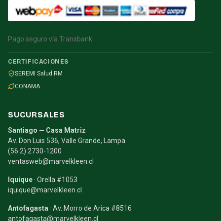
Pago seguro vía Transbank
CERTIFICACIONES
SEREMI Salud RM
CONAMA
SUCURSALES
Santiago — Casa Matriz
Av. Don Luis 536, Valle Grande, Lampa
(56 2) 2730-1200
ventasweb@marvelkleen.cl
Iquique
· Orella #1053
iquique@marvelkleen.cl
Antofagasta
· Av. Morro de Arica #8516
antofagasta@marvelkleen.cl