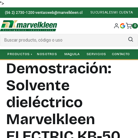
">
(56 2) 2730-1200
·
ventasweb@marvelkleen.cl
SUCURSALES
MI CUENTA
0
PRODUCTOS
NOSOTROS
SERVICIOS
Demostración:
Solvente
dieléctrico
Marvelkleen
ELECTRIC KB-50