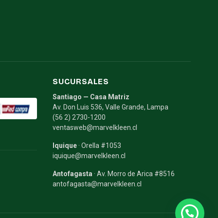
SUCURSALES
Santiago — Casa Matriz
Av. Don Luis 536, Valle Grande, Lampa
(56 2) 2730-1200
ventasweb@marvelkleen.cl
Iquique
· Orella #1053
iquique@marvelkleen.cl
Antofagasta
· Av. Morro de Arica #8516
antofagasta@marvelkleen.cl