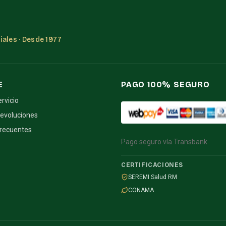
ales · Desde 1977
E
PAGO 100% SEGURO
ervicio
devoluciones
frecuentes
Pago seguro vía Transbank
CERTIFICACIONES
SEREMI Salud RM
CONAMA