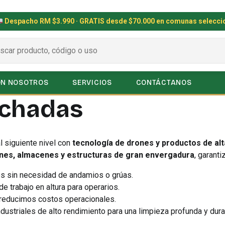
Despacho RM $3.990 · GRATIS desde $70.000 en comunas selecc
ON NOSOTROS
SERVICIOS
CONTÁCTANOS
achadas
al siguiente nivel con
tecnología de drones y productos de alt
nes, almacenes y estructuras de gran envergadura
, garanti
s sin necesidad de andamios o grúas.
e trabajo en altura para operarios.
educimos costos operacionales.
striales de alto rendimiento para una limpieza profunda y dura