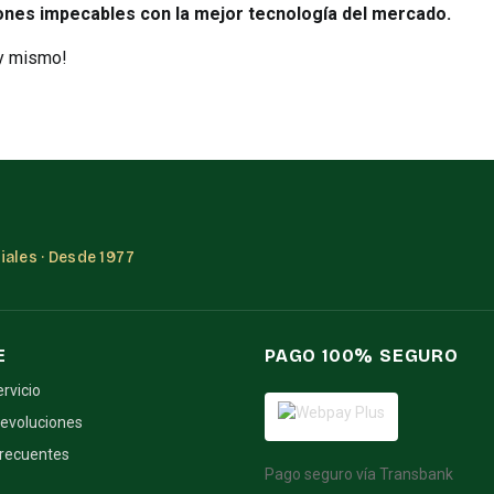
iones impecables con la mejor tecnología del mercado.
oy mismo!
ales · Desde 1977
E
PAGO 100% SEGURO
ervicio
devoluciones
frecuentes
Pago seguro vía Transbank