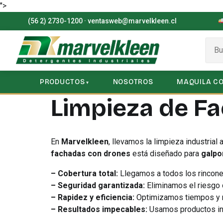
">
(56 2) 2730-1200
·
ventasweb@marvelkleen.cl
PRODUCTOS
NOSOTROS
MAQUILA C
Limpieza de F
En
Marvelkleen
, llevamos la limpieza industrial 
fachadas con drones
está diseñado para
galpo
– Cobertura total:
Llegamos a todos los rincone
– Seguridad garantizada:
Eliminamos el riesgo d
– Rapidez y eficiencia:
Optimizamos tiempos y r
– Resultados impecables:
Usamos productos indu