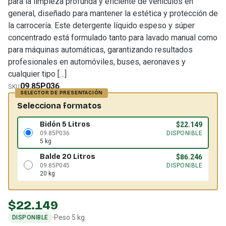
para la limpieza profunda y eficiente de vehículos en
general, diseñado para mantener la estética y protección de
la carrocería. Este detergente líquido espeso y súper
concentrado está formulado tanto para lavado manual como
para máquinas automáticas, garantizando resultados
profesionales en automóviles, buses, aeronaves y
cualquier tipo […]
09.85P036
SKU
Selecciona formatos
Bidón 5 Litros
$
22.149
09.85P036
DISPONIBLE
5 kg
Balde 20 Litros
$
86.246
09.85P045
DISPONIBLE
20 kg
$
22.149
·
Peso 5 kg
DISPONIBLE