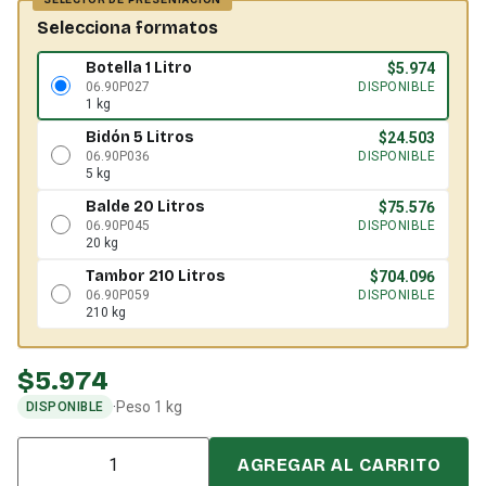
Selecciona formatos
Botella 1 Litro
$
5.974
06.90P027
DISPONIBLE
1 kg
Bidón 5 Litros
$
24.503
06.90P036
DISPONIBLE
5 kg
Balde 20 Litros
$
75.576
06.90P045
DISPONIBLE
20 kg
Tambor 210 Litros
$
704.096
06.90P059
DISPONIBLE
210 kg
$
5.974
·
Peso 1 kg
DISPONIBLE
Cantidad
AGREGAR AL CARRITO