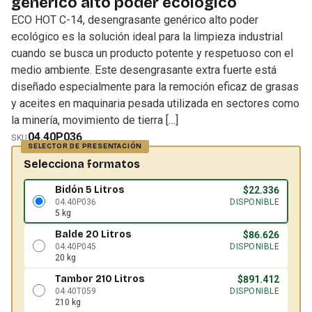
genérico alto poder ecológico
ECO HOT C-14, desengrasante genérico alto poder
ecológico es la solución ideal para la limpieza industrial
cuando se busca un producto potente y respetuoso con el
medio ambiente. Este desengrasante extra fuerte está
diseñado especialmente para la remoción eficaz de grasas
y aceites en maquinaria pesada utilizada en sectores como
la minería, movimiento de tierra […]
04.40P036
SKU
Selecciona formatos
Bidón 5 Litros
$
22.336
04.40P036
DISPONIBLE
5 kg
Balde 20 Litros
$
86.626
04.40P045
DISPONIBLE
20 kg
Tambor 210 Litros
$
891.412
04.40T059
DISPONIBLE
210 kg