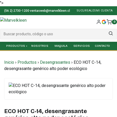
">
(56 2) 2730-1200
·
ventasweb@marvelkleen.cl
SUCURSALES
MI CUENTA
0
PRODUCTOS
NOSOTROS
SERVICIOS
Inicio
›
Productos
›
Desengrasantes
›
ECO HOT C-14,
desengrasante genérico alto poder ecológico
ECO HOT C-14, desengrasante