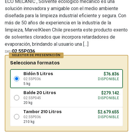
ECO MECANIC , Solvente ecologico mecanico es una
solución innovadora y amigable con el medio ambiente
diseñada para la limpieza industrial eficiente y segura. Con
más de 50 años de experiencia en la industria de la
limpieza, MarvelKleen Chile presenta este producto exento
de solventes clorados que incorpora retardadores de
evaporación, brindando al usuario una […]
02.55P036
SKU
Selecciona formatos
Bidón 5 Litros
$
76.836
02.55P036
DISPONIBLE
5 kg
Balde 20 Litros
$
279.142
02.55P045
DISPONIBLE
20 kg
Tambor 210 Litros
$
2.679.655
02.55P036
DISPONIBLE
210 kg