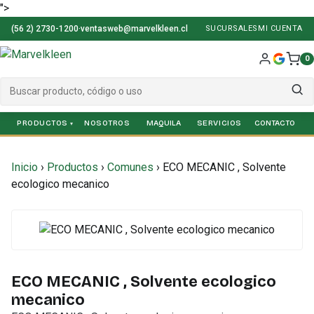
">
(56 2) 2730-1200
·
ventasweb@marvelkleen.cl
SUCURSALES
MI CUENTA
0
PRODUCTOS
NOSOTROS
SERVICIOS
Inicio
›
Productos
›
Comunes
›
ECO MECANIC , Solvente
ecologico mecanico
ECO MECANIC , Solvente ecologico
mecanico