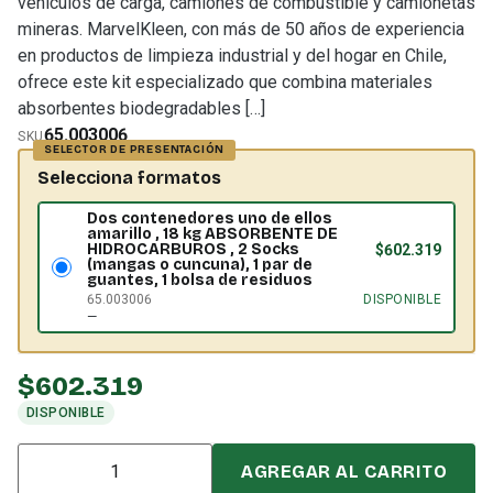
vehículos de carga, camiones de combustible y camionetas
mineras. MarvelKleen, con más de 50 años de experiencia
en productos de limpieza industrial y del hogar en Chile,
ofrece este kit especializado que combina materiales
absorbentes biodegradables […]
65.003006
SKU
Selecciona formatos
Dos contenedores uno de ellos
amarillo , 18 kg ABSORBENTE DE
HIDROCARBUROS , 2 Socks
$
602.319
(mangas o cuncuna), 1 par de
guantes, 1 bolsa de residuos
65.003006
DISPONIBLE
—
$
602.319
DISPONIBLE
Cantidad
AGREGAR AL CARRITO