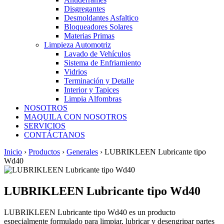
Disgregantes
Desmoldantes Asfaltico
Bloqueadores Solares
Materias Primas
Limpieza Automotriz
Lavado de Vehículos
Sistema de Enfriamiento
Vidrios
Terminación y Detalle
Interior y Tapices
Limpia Alfombras
NOSOTROS
MAQUILA CON NOSOTROS
SERVICIOS
CONTÁCTANOS
Inicio
›
Productos
›
Generales
›
LUBRIKLEEN Lubricante tipo
Wd40
LUBRIKLEEN Lubricante tipo Wd40
LUBRIKLEEN Lubricante tipo Wd40 es un producto
especialmente formulado para limpiar, lubricar y desengripar partes