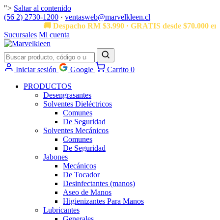
">
Saltar al contenido
(56 2) 2730-1200
·
ventasweb@marvelkleen.cl
🚚 Despacho RM $3.990 · GRATIS desde $70.000 en 
Sucursales
Mi cuenta
Iniciar sesión
Google
Carrito
0
PRODUCTOS
Desengrasantes
Solventes Dieléctricos
Comunes
De Seguridad
Solventes Mecánicos
Comunes
De Seguridad
Jabones
Mecánicos
De Tocador
Desinfectantes (manos)
Aseo de Manos
Higienizantes Para Manos
Lubricantes
Generales