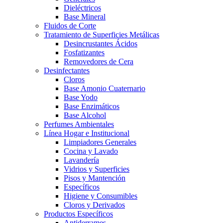
Dieléctricos
Base Mineral
Fluidos de Corte
Tratamiento de Superficies Metálicas
Desincrustantes Ácidos
Fosfatizantes
Removedores de Cera
Desinfectantes
Cloros
Base Amonio Cuaternario
Base Yodo
Base Enzimáticos
Base Alcohol
Perfumes Ambientales
Línea Hogar e Institucional
Limpiadores Generales
Cocina y Lavado
Lavandería
Vidrios y Superficies
Pisos y Mantención
Específicos
Higiene y Consumibles
Cloros y Derivados
Productos Específicos
Antiderrames