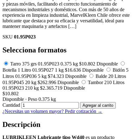
y piezas móviles, facilitando el correcto funcionamiento de
mecanismos industriales y domésticos. Con más de 50 años de
experiencia en limpieza industrial, MarvelKleen Chile ofrece este
lubricante que destaca por su eficacia y versatilidad, ideal para
mantener maquinaria y artefactos […]
SKU
01.95P023
Selecciona formatos
Tarro 375 grs
01.95P023
0.375 kg
$
10.802
Disponible
Botella 1 Litro
01.95P027
1 kg
$
16.636
Disponible
Bidón 5
Litros
01.95P036
5 kg
$
74.323
Disponible
Balde 20 Litros
01.95P045
20 kg
$
262.996
Disponible
Tambor 210 Litros
01.95P023
210 kg
$
2.365.719
Disponible
$
10.802
Disponible
·
Peso 0.375 kg
Cantidad
Agregar al carrito
¿Necesitas un volumen mayor? Pedir cotización →
Descripción
LUBRIKLEEN Lubricante tipo Wd40
es un producto