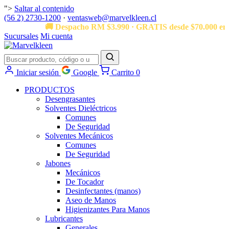
">
Saltar al contenido
(56 2) 2730-1200
·
ventasweb@marvelkleen.cl
🚚 Despacho RM $3.990 · GRATIS desde $70.000 en 
Sucursales
Mi cuenta
Iniciar sesión
Google
Carrito
0
PRODUCTOS
Desengrasantes
Solventes Dieléctricos
Comunes
De Seguridad
Solventes Mecánicos
Comunes
De Seguridad
Jabones
Mecánicos
De Tocador
Desinfectantes (manos)
Aseo de Manos
Higienizantes Para Manos
Lubricantes
Generales