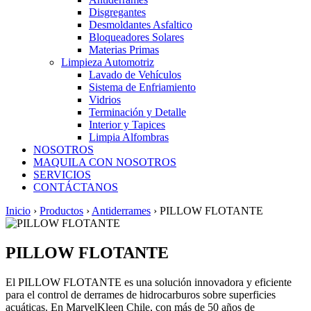
Disgregantes
Desmoldantes Asfaltico
Bloqueadores Solares
Materias Primas
Limpieza Automotriz
Lavado de Vehículos
Sistema de Enfriamiento
Vidrios
Terminación y Detalle
Interior y Tapices
Limpia Alfombras
NOSOTROS
MAQUILA CON NOSOTROS
SERVICIOS
CONTÁCTANOS
Inicio
›
Productos
›
Antiderrames
›
PILLOW FLOTANTE
PILLOW FLOTANTE
El PILLOW FLOTANTE es una solución innovadora y eficiente
para el control de derrames de hidrocarburos sobre superficies
acuáticas. En MarvelKleen Chile, con más de 50 años de