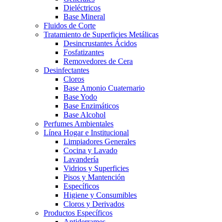
Dieléctricos
Base Mineral
Fluidos de Corte
Tratamiento de Superficies Metálicas
Desincrustantes Ácidos
Fosfatizantes
Removedores de Cera
Desinfectantes
Cloros
Base Amonio Cuaternario
Base Yodo
Base Enzimáticos
Base Alcohol
Perfumes Ambientales
Línea Hogar e Institucional
Limpiadores Generales
Cocina y Lavado
Lavandería
Vidrios y Superficies
Pisos y Mantención
Específicos
Higiene y Consumibles
Cloros y Derivados
Productos Específicos
Antiderrames