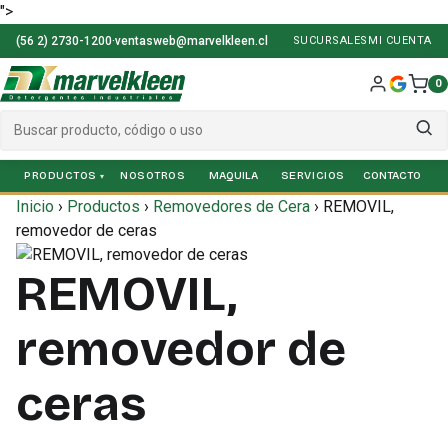
">
(56 2) 2730-1200
·
ventasweb@marvelkleen.cl
SUCURSALES
MI CUENTA
0
PRODUCTOS
NOSOTROS
SERVICIOS
Inicio
›
Productos
›
Removedores de Cera
›
REMOVIL,
removedor de ceras
REMOVIL,
removedor de
ceras