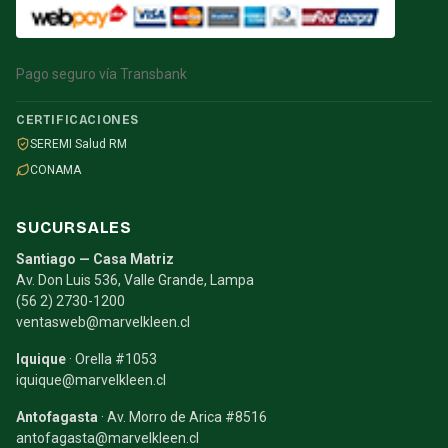
Pago seguro vía Transbank
CERTIFICACIONES
SEREMI Salud RM
CONAMA
SUCURSALES
Santiago — Casa Matriz
Av. Don Luis 536, Valle Grande, Lampa
(56 2) 2730-1200
ventasweb@marvelkleen.cl
Iquique
· Orella #1053
iquique@marvelkleen.cl
Antofagasta
· Av. Morro de Arica #8516
antofagasta@marvelkleen.cl