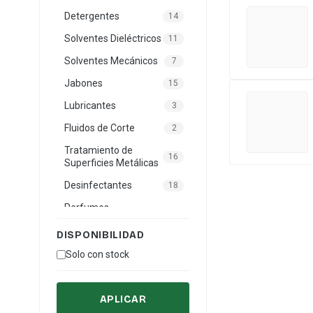
Detergentes
14
Solventes Dieléctricos
11
Solventes Mecánicos
7
Jabones
15
Lubricantes
3
Fluidos de Corte
2
Tratamiento de
16
Superficies Metálicas
Desinfectantes
18
Perfumes
7
Ambientales
DISPONIBILIDAD
Línea Hogar e
41
Solo con stock
Institucional
Productos Específicos
36
APLICAR
Limpieza Automotriz
18