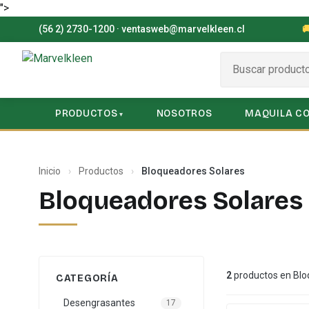
">
(56 2) 2730-1200
·
ventasweb@marvelkleen.cl

PRODUCTOS
NOSOTROS
MAQUILA C
Inicio
›
Productos
›
Bloqueadores Solares
Bloqueadores Solares
2
productos en Blo
CATEGORÍA
Desengrasantes
17