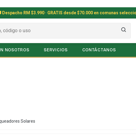
 Despacho RM $3.990 · GRATIS desde $70.000 en comunas selecci
ON NOSOTROS
SERVICIOS
CONTÁCTANOS
queadores Solares