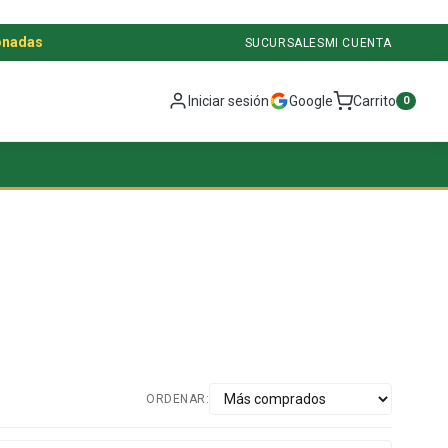
onadas
SUCURSALES
MI CUENTA
Iniciar sesión
Google
Carrito
0
ORDENAR: