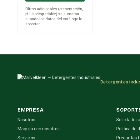
Filtros adicionales (presentación,
pH, biodegradable) se sumarán
cuando los datos del catálogo lo
soporten.
Detergentes indus
EMPRESA
SOPORT
Nosotros
Solicita tu s
Maquila con nosotros
Política de 
Servicios
Preguntas 