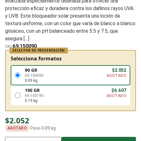
avanzada especialmente diseñada para ofrecer una
protección eficaz y duradera contra los dañinos rayos UVA
y UVB. Este bloqueador solar presenta una loción de
textura uniforme, con un color que varía de blanco a blanco
grisáceo, con un pH balanceado entre 5.5 y 7.5, que
asegura […]
69.150090
SKU
Selecciona formatos
90 GR
$
2.052
69.150090
AGOTADO
0.09 kg
190 GR
$
6.607
69.150190
AGOTADO
0.19 kg
$
2.052
·
Peso 0.09 kg
AGOTADO
Cantidad