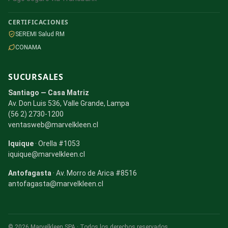
CERTIFICACIONES
SEREMI Salud RM
CONAMA
SUCURSALES
Santiago — Casa Matriz
Av. Don Luis 536, Valle Grande, Lampa
(56 2) 2730-1200
ventasweb@marvelkleen.cl
Iquique
· Orella #1053
iquique@marvelkleen.cl
Antofagasta
· Av. Morro de Arica #8516
antofagasta@marvelkleen.cl
© 2026 Marvelkleen SPA · Todos los derechos reservados.