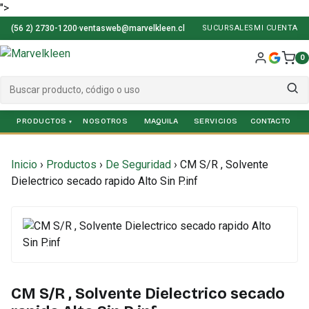
">
(56 2) 2730-1200
·
ventasweb@marvelkleen.cl
SUCURSALES
MI CUENTA
0
PRODUCTOS
NOSOTROS
SERVICIOS
Inicio
›
Productos
›
De Seguridad
›
CM S/R , Solvente
Dielectrico secado rapido Alto Sin P.inf
CM S/R , Solvente Dielectrico secado