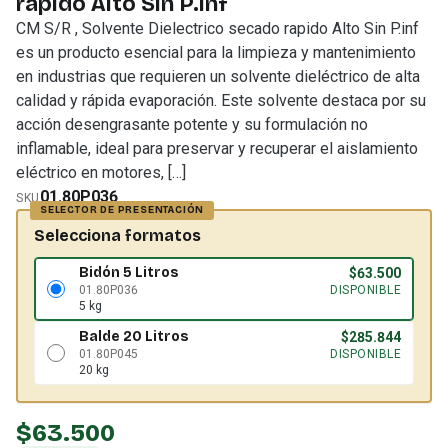
rapido Alto Sin P.inf
CM S/R , Solvente Dielectrico secado rapido Alto Sin P.inf
es un producto esencial para la limpieza y mantenimiento
en industrias que requieren un solvente dieléctrico de alta
calidad y rápida evaporación. Este solvente destaca por su
acción desengrasante potente y su formulación no
inflamable, ideal para preservar y recuperar el aislamiento
eléctrico en motores, […]
01.80P036
SKU
Selecciona formatos
Bidón 5 Litros
$
63.500
01.80P036
DISPONIBLE
5 kg
Balde 20 Litros
$
285.844
01.80P045
DISPONIBLE
20 kg
$
63.500