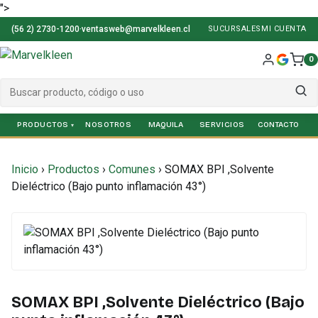
">
(56 2) 2730-1200
·
ventasweb@marvelkleen.cl
SUCURSALES
MI CUENTA
0
PRODUCTOS
NOSOTROS
SERVICIOS
Inicio
›
Productos
›
Comunes
›
SOMAX BPI ,Solvente
Dieléctrico (Bajo punto inflamación 43°)
SOMAX BPI ,Solvente Dieléctrico (Bajo