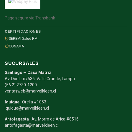
Pago seguro vía Transbank
CERTIFICACIONES
SEREMI Salud RM
CONAMA
SUCURSALES
Santiago — Casa Matriz
Av. Don Luis 536, Valle Grande, Lampa
(56 2) 2730-1200
ventasweb@marvelkleen.cl
Iquique
· Orella #1053
iquique@marvelkleen.cl
Antofagasta
· Av. Morro de Arica #8516
antofagasta@marvelkleen.cl