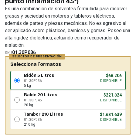
punto inflamación 43°)
Es una combinación de solventes formulada para disolver
grasas y suciedad en motores y tableros eléctricos,
además de partes y piezas mecánicas. No es agresivo al
ser aplicado sobre plásticos, barnices y gomas. Posee una
alta rigidez dieléctrica, actuando como recuperador de
aislación.
01.30P036
SKU
Selecciona formatos
Bidón 5 Litros
$
66.206
01.30P036
DISPONIBLE
5 kg
Balde 20 Litros
$
221.824
01.30P045
DISPONIBLE
20 kg
Tambor 210 Litros
$
1.681.639
01.30P036
DISPONIBLE
210 kg