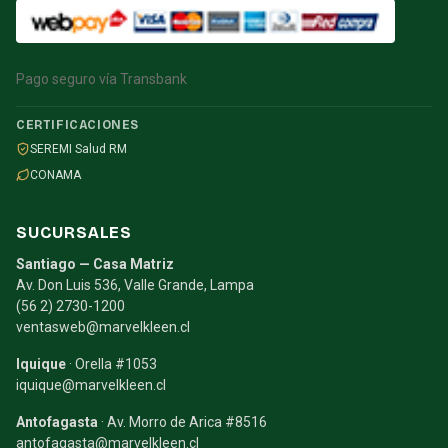
Pago seguro vía Transbank
CERTIFICACIONES
SEREMI Salud RM
CONAMA
SUCURSALES
Santiago — Casa Matriz
Av. Don Luis 536, Valle Grande, Lampa
(56 2) 2730-1200
ventasweb@marvelkleen.cl
Iquique
· Orella #1053
iquique@marvelkleen.cl
Antofagasta
· Av. Morro de Arica #8516
antofagasta@marvelkleen.cl