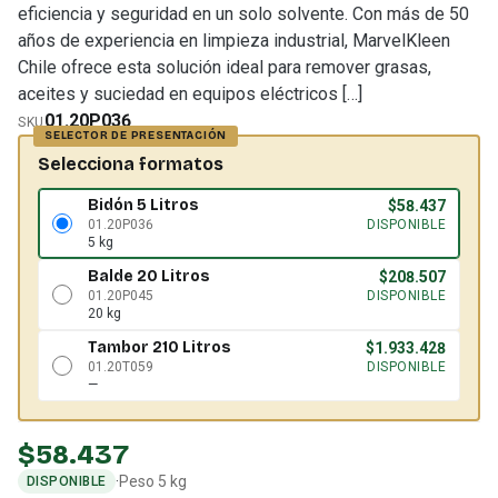
eficiencia y seguridad en un solo solvente. Con más de 50
años de experiencia en limpieza industrial, MarvelKleen
Chile ofrece esta solución ideal para remover grasas,
aceites y suciedad en equipos eléctricos […]
01.20P036
SKU
Selecciona formatos
Bidón 5 Litros
$
58.437
01.20P036
DISPONIBLE
5 kg
Balde 20 Litros
$
208.507
01.20P045
DISPONIBLE
20 kg
Tambor 210 Litros
$
1.933.428
01.20T059
DISPONIBLE
—
$
58.437
·
Peso 5 kg
DISPONIBLE