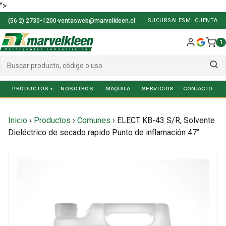
">
(56 2) 2730-1200
·
ventasweb@marvelkleen.cl
SUCURSALES
MI CUENTA
1
PRODUCTOS
NOSOTROS
SERVICIOS
Inicio
›
Productos
›
Comunes
›
ELECT KB-43 S/R, Solvente
Dieléctrico de secado rapido Punto de inflamación 47°