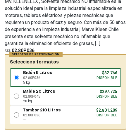
MV. KLEENELEX , Solvente mecanico NO inflamable es la
solución ideal para la limpieza industrial especializada en
motores, tableros eléctricos y piezas mecánicas que
requieren un producto eficaz y seguro. Con más de 50 años
de experiencia en limpieza industrial, MarvelKleen Chile
presenta este solvente mecánico no inflamable que
garantiza la eliminación eficiente de grasas, […]
02.80P036
SKU
Selecciona formatos
Bidón 5 Litros
$
82.766
02.80P036
DISPONIBLE
5 kg
Balde 20 Litros
$
297.725
02.80P045
DISPONIBLE
20 kg
Tambor 210 Litros
$
2.801.209
02.80P036
DISPONIBLE
—