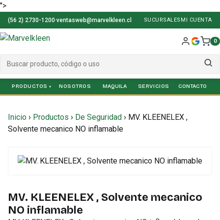
">
(56 2) 2730-1200
·
ventasweb@marvelkleen.cl
SUCURSALES
MI CUENTA
0
PRODUCTOS
NOSOTROS
SERVICIOS
Inicio
›
Productos
›
De Seguridad
›
MV. KLEENELEX ,
Solvente mecanico NO inflamable
MV. KLEENELEX , Solvente mecanico
NO inflamable