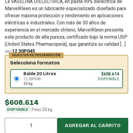
La VASELINA DIELECTRICA, en pasta 99% dieléctrica de
MarvelKleen es un lubricante especializado diseñado para
ofrecer máxima protección y rendimiento en aplicaciones
eléctricas e industriales. Con más de 50 años de
experiencia en el mercado chileno, MarvelKleen presenta
este producto de alta pureza, certificado bajo la norma USP
(United States Pharmacopeia), que garantiza su calidad […]
12.30P045
SKU
Selecciona formatos
Balde 20 Litros
$
608.614
12.30P045
DISPONIBLE
20 kg
$
608.614
·
Peso 20 kg
DISPONIBLE
Cantidad
AGREGAR AL CARRITO