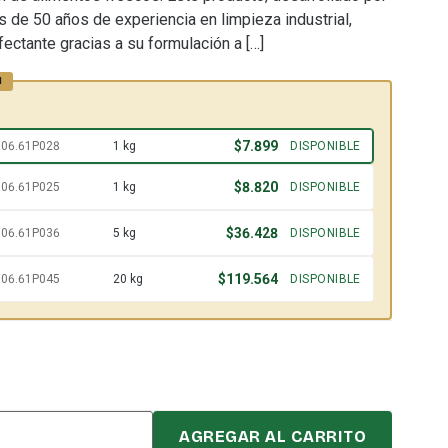
 de 50 años de experiencia en limpieza industrial,
fectante gracias a su formulación a […]
$
7.899
06.61P028
1 kg
DISPONIBLE
$
8.820
06.61P025
1 kg
DISPONIBLE
$
36.428
06.61P036
5 kg
DISPONIBLE
$
119.564
06.61P045
20 kg
DISPONIBLE
AGREGAR AL CARRITO