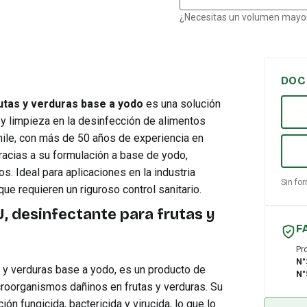
¿Necesitas un volumen mayor
DOC
tas y verduras base a yodo
es una solución
y limpieza en la desinfección de alimentos
hile, con más de 50 años de experiencia en
gracias a su formulación a base de yodo,
os. Ideal para aplicaciones en la industria
Sin for
ue requieren un riguroso control sanitario.
desinfectante para frutas y
F
Pr
N°
 verduras base a yodo, es un producto de
N°
croorganismos dañinos en frutas y verduras. Su
n fungicida, bactericida y virucida, lo que lo