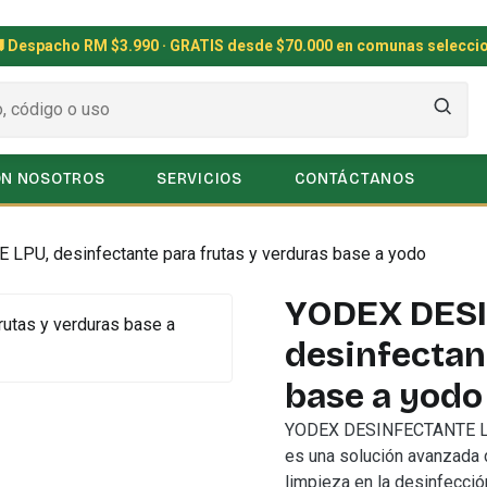
 Despacho RM $3.990 · GRATIS desde $70.000 en comunas selecci
ON NOSOTROS
SERVICIOS
CONTÁCTANOS
PU, desinfectante para frutas y verduras base a yodo
YODEX DESI
desinfectan
base a yodo
YODEX DESINFECTANTE LPU,
es una solución avanzada 
limpieza en la desinfecció