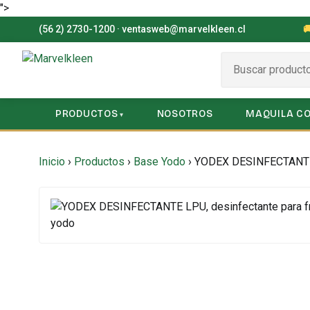
">
(56 2) 2730-1200
·
ventasweb@marvelkleen.cl

PRODUCTOS
NOSOTROS
MAQUILA C
Inicio
›
Productos
›
Base Yodo
›
YODEX DESINFECTANTE L