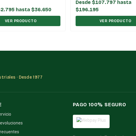
ppm)
Desde $107.797 hasta
2.795 hasta $36.650
$196.195
VER PRODUCTO
VER PRODUCTO
triales · Desde 1977
E
PAGO 100% SEGURO
ervicio
devoluciones
frecuentes